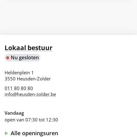
|
Duurzame
ontwikkeling
Contact
Lokaal bestuur
Nu gesloten
Adres
Heldenplein 1
,
3550
Heusden-Zolder
011 80 80 80
info
@
heusden-zolder.be
Vandaag
open van
07:30
tot
12:30
Alle openingsuren