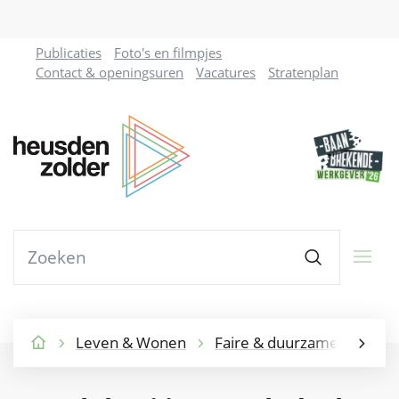
Naar
Publicaties
Foto's en filmpjes
inhoud
Contact & openingsuren
Vacatures
Stratenplan
Gemeente
Heusden-
Zolder
Waarmee
Zoeken
kunnen
we
jou
helpen?
Leven & Wonen
Faire & duurzame gemeen
Startpagina
scroll