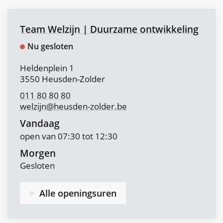
Contact
Team Welzijn | Duurzame ontwikkeling
Nu gesloten
Adres
Heldenplein 1
,
3550
Heusden-Zolder
011 80 80 80
welzijn
@
heusden-zolder.be
Vandaag
open van
07:30
tot
12:30
Morgen
Gesloten
Alle openingsuren
Team
Welzijn