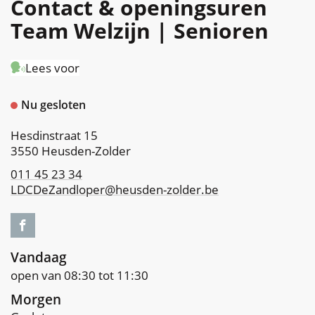
Contact & openingsuren
Team Welzijn | Senioren
Lees voor
Contact
Nu gesloten
Adres
Hesdinstraat 15
,
3550
Heusden-Zolder
011 45 23 34
LDCDeZandloper
@
heusden-zolder.be
Facebook
Team
Welzijn
Vandaag
|
open van
08:30
tot
11:30
Senioren
Morgen