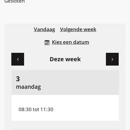
Gesloten
Openingsuren
Vandaag
Volgende week
Kies een datum
Deze week
Bekijk
Bekijk
augustus
3
2026
openingsuren
openings
maandag
van
van
08:30
tot
11:30
de
de
week
week