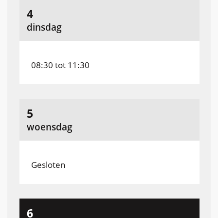
hiervoor
hierna
augustus
4
2026
dinsdag
08:30
tot
11:30
augustus
5
2026
woensdag
Gesloten
augustus
6