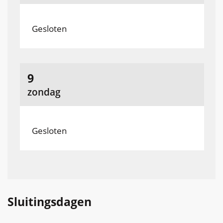
Gesloten
augustus
9
2026
zondag
Gesloten
Sluitingsdagen