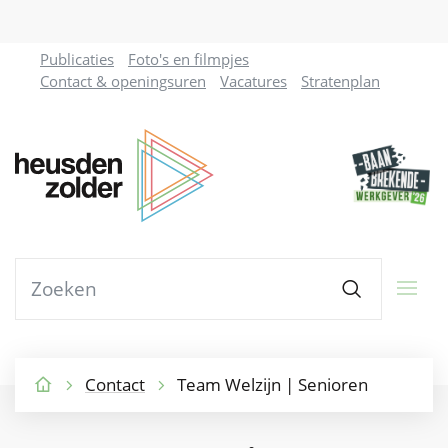
Naar
Publicaties
Foto's en filmpjes
inhoud
Contact & openingsuren
Vacatures
Stratenplan
Gemeente
Heusden-
Zolder
Waarmee
Zoeken
kunnen
we
jou
helpen?
Contact
Team Welzijn | Senioren
Startpagina