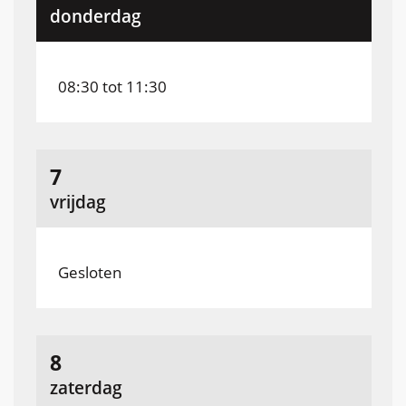
2026
donderdag
08:30
tot
11:30
augustus
7
2026
vrijdag
Gesloten
augustus
8
2026
zaterdag