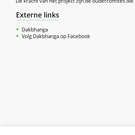
De kracht van het project zijn de oudercomités die 
Externe links
Dakbhanga
Volg Dakbhanga op Facebook