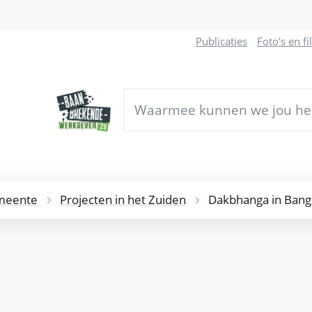
Naar
Publicaties
Foto's en f
inhoud
Waarmee
kunnen
we
jou
helpen?
emeente
Projecten in het Zuiden
Dakbhanga in Bang