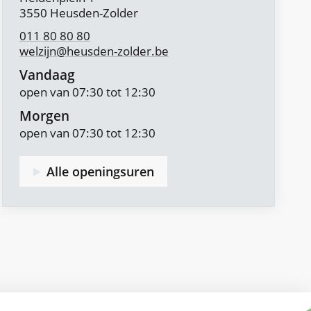
,
3550
Heusden-Zolder
011 80 80 80
welzijn
@
heusden-zolder.be
Vandaag
open van
07:30
tot
12:30
Morgen
open van
07:30
tot
12:30
Alle openingsuren
Team
Welzijn
|
Duurzame
ontwikkeling