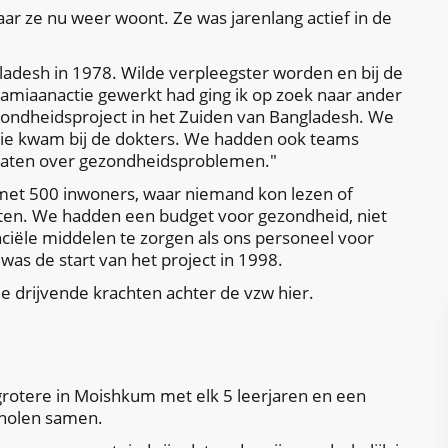
r ze nu weer woont. Ze was jarenlang actief in de
ladesh in 1978. Wilde verpleegster worden en bij de
amiaanactie gewerkt had ging ik op zoek naar ander
zondheidsproject in het Zuiden van Bangladesh. We
tie kwam bij de dokters. We hadden ook teams
raten over gezondheidsproblemen."
met 500 inwoners, waar niemand kon lezen of
rten. We hadden een budget voor gezondheid, niet
nciële middelen te zorgen als ons personeel voor
as de start van het project in 1998.
 de drijvende krachten achter de vzw hier.
grotere in Moishkum met elk 5 leerjaren en een
scholen samen.