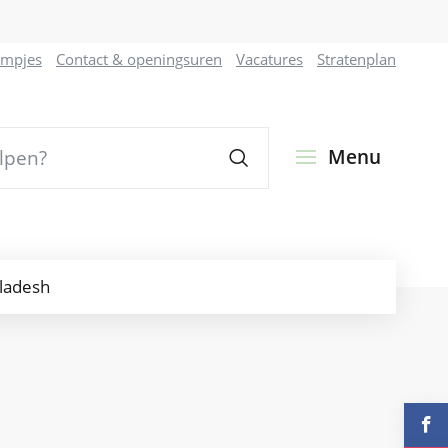
ilmpjes
Contact & openingsuren
Vacatures
Stratenplan
Zoeken
Menu
ladesh
Volg