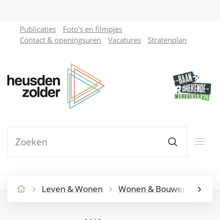
Naar
Publicaties
Foto's en filmpjes
inhoud
Contact & openingsuren
Vacatures
Stratenplan
Gemeente
Heusden-
Zolder
Waarmee
Zoeken
kunnen
we
jou
helpen?
Leven & Wonen
Wonen & Bouwen
Leeg
Startpagina
scroll