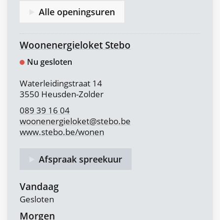
Alle openingsuren
Team
Ruimtelijk
Beheer
Woonenergieloket Stebo
&
Nu gesloten
Woonbeleid
|
Adres
Waterleidingstraat 14
Leegstand
,
3550
Heusden-Zolder
089 39 16 04
woonenergieloket
@
stebo.be
Website
www.stebo.be/wonen
Afspraak spreekuur
Vandaag
Gesloten
Morgen