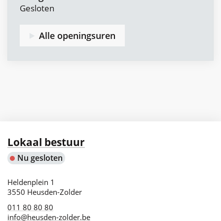
Gesloten
Alle openingsuren
Woonenergieloket
Stebo
Contact
Lokaal bestuur
Nu gesloten
Adres
Heldenplein 1
,
3550
Heusden-Zolder
011 80 80 80
info
@
heusden-zolder.be