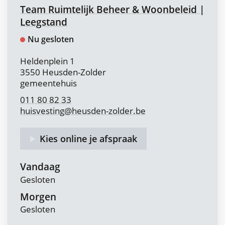
Contact
Team Ruimtelijk Beheer & Woonbeleid |
Leegstand
Nu gesloten
Adres
Heldenplein 1
,
3550
Heusden-Zolder
gemeentehuis
011 80 82 33
huisvesting
@
heusden-zolder.be
Kies online je afspraak
Vandaag
Gesloten
Morgen
Gesloten