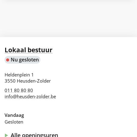
Contact
Lokaal bestuur
Nu gesloten
Adres
Heldenplein 1
,
3550
Heusden-Zolder
011 80 80 80
info
@
heusden-zolder.be
Vandaag
Gesloten
Alle openingsuren