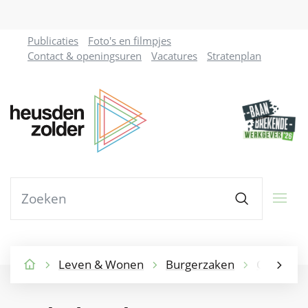
Naar
Publicaties
Foto's en filmpjes
inhoud
Contact & openingsuren
Vacatures
Stratenplan
Gemeente
Heusden-
Zolder
Waarmee
Zoeken
kunnen
we
jou
helpen?
Leven & Wonen
Burgerzaken
Overlijde
Startpagina
scroll