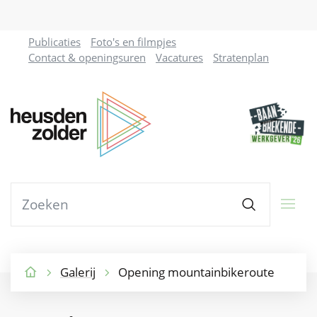
Naar
Publicaties
Foto's en filmpjes
inhoud
Contact & openingsuren
Vacatures
Stratenplan
Gemeente
Heusden-
Zolder
Waarmee
Zoeken
kunnen
we
jou
helpen?
Galerij
Opening mountainbikeroute
Startpagina