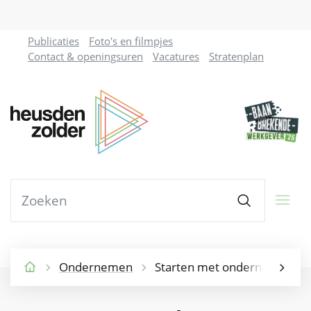
Naar
Publicaties
Foto's en filmpjes
inhoud
Contact & openingsuren
Vacatures
Stratenplan
Gemeente
Heusden-
Zolder
Waarmee
Zoeken
kunnen
we
jou
helpen?
Ondernemen
Starten met ondernemen
Startpagina
scroll