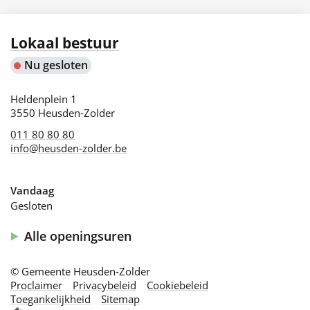
Contact
Lokaal bestuur
Nu gesloten
Adres
Heldenplein 1
,
3550
Heusden-Zolder
011 80 80 80
info
@
heusden-zolder.be
Vandaag
Gesloten
Alle openingsuren
Lokaal
bestuur
© Gemeente Heusden-Zolder
Proclaimer
Privacybeleid
Cookiebeleid
Toegankelijkheid
Sitemap