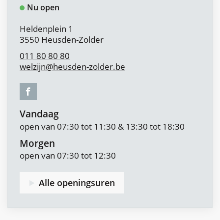
Nu open
Adres
Heldenplein 1
,
3550
Heusden-Zolder
011 80 80 80
welzijn
@
heusden-zolder.be
Facebook
Team
Welzijn
Vandaag
|
open van
07:30
tot
11:30
&
13:30
tot
18:30
Jeugd
Morgen
open van
07:30
tot
12:30
Alle openingsuren
Team
Welzijn
|