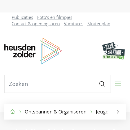
Naar
Publicaties
Foto's en filmpjes
inhoud
Contact & openingsuren
Vacatures
Stratenplan
Gemeente
Heusden-
Zolder
Waarmee
Zoeken
kunnen
we
jou
helpen?
Ontspannen & Organiseren
Jeugd
Jeug
Startpagina
scroll