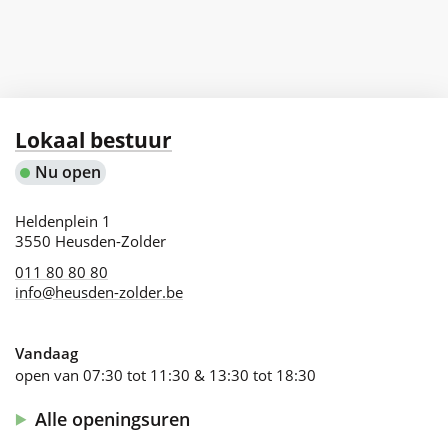
Jeugd
Contact
Lokaal bestuur
Nu open
Adres
Heldenplein 1
,
3550
Heusden-Zolder
011 80 80 80
info
@
heusden-zolder.be
Vandaag
open van
07:30
tot
11:30
&
13:30
tot
18:30
Alle openingsuren
Lokaal