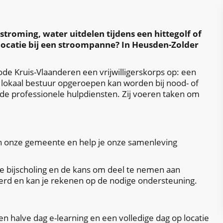
stroming, water uitdelen tijdens een hittegolf of
locatie bij een stroompanne? In Heusden-Zolder
e Kruis-Vlaanderen een vrijwilligerskorps op: een
et lokaal bestuur opgeroepen kan worden bij nood- of
an de professionele hulpdiensten. Zij voeren taken om
.
 aan onze gemeente en help je onze samenleving
jkse bijscholing en de kans om deel te nemen aan
kerd en kan je rekenen op de nodige ondersteuning.
een halve dag e-learning en een volledige dag op locatie