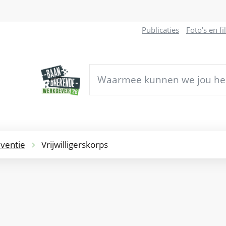
Naar
Publicaties
Foto's en f
inhoud
Waarmee
kunnen
we
jou
helpen?
eventie
Vrijwilligerskorps