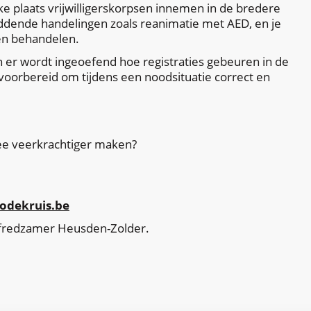
lke plaats vrijwilligerskorpsen innemen in de bredere
sreddende handelingen zoals reanimatie met AED, en je
en behandelen.
en er wordt ingeoefend hoe registraties gebeuren in de
l voorbereid om tijdens een noodsituatie correct en
mee veerkrachtiger maken?
@rodekruis.be
fredzamer Heusden-Zolder.