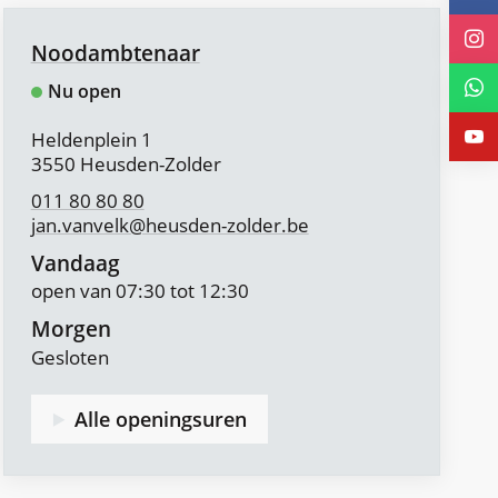
ons
Volg
Contact
Noodambtenaar
op
ons
Volg
Nu open
Face
op
ons
Volg
Adres
Heldenplein 1
,
3550
Heusden-Zolder
Insta
op
ons
011 80 80 80
jan.vanvelk
@
heusden-zolder.be
api.w
op
Vandaag
phon
Yout
open van
07:30
tot
12:30
Morgen
Gesloten
Alle openingsuren
Noodambtenaar