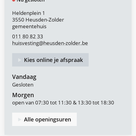
Adres
Heldenplein 1
,
3550
Heusden-Zolder
gemeentehuis
011 80 82 33
huisvesting
@
heusden-zolder.be
Kies online je afspraak
Vandaag
Gesloten
Morgen
open van
07:30
tot
11:30
&
13:30
tot
18:30
Alle openingsuren
Team
Ruimtelijk