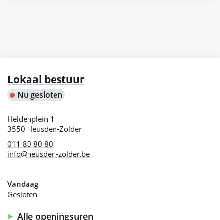
Beheer
&
Woonbeleid
|
Huisvesting
Contact
Lokaal bestuur
Nu gesloten
Adres
Heldenplein 1
,
3550
Heusden-Zolder
011 80 80 80
info
@
heusden-zolder.be
Vandaag
Gesloten
Alle openingsuren