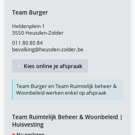
Contact
Team Burger
Adres
Heldenplein 1
,
3550
Heusden-Zolder
011 80 80 84
bevolking
@
heusden-zolder.be
Kies online je afspraak
Team Burger en Team Ruimtelijk beheer &
Woonbeleid werken enkel op afspraak
Team Ruimtelijk Beheer & Woonbeleid |
Huisvesting
Nu gesloten