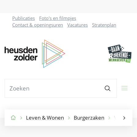
Naar
Publicaties
Foto's en filmpjes
inhoud
Contact & openingsuren
Vacatures
Stratenplan
Gemeente
Heusden-
Zolder
Waarmee
Zoeken
kunnen
we
jou
helpen?
Leven & Wonen
Burgerzaken
Verhuize
Startpagina
scroll