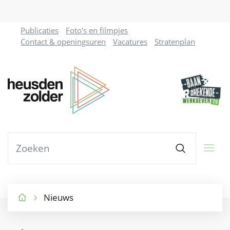
Naar
Ga
Publicaties
Foto's en filmpjes
inhoud
naar
Contact & openingsuren
Vacatures
Stratenplan
verfijn
of
Gemeente
wijzig
resultaten.
Heusden-
Zolder
Waarmee
Zoeken
kunnen
we
jou
helpen?
Nieuws
Startpagina