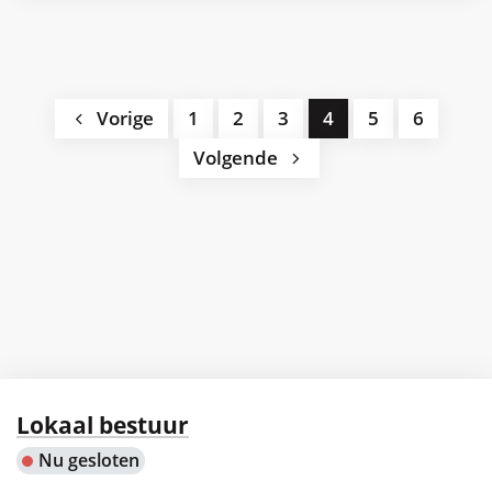
Vorige
1
2
3
4
5
6
Volgende
Contact
Lokaal bestuur
Nu gesloten