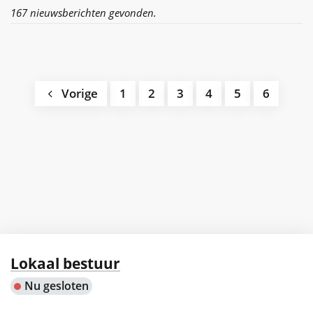
167 nieuwsberichten gevonden.
Vorige
1
2
3
4
5
6
Contact
Lokaal bestuur
Nu gesloten