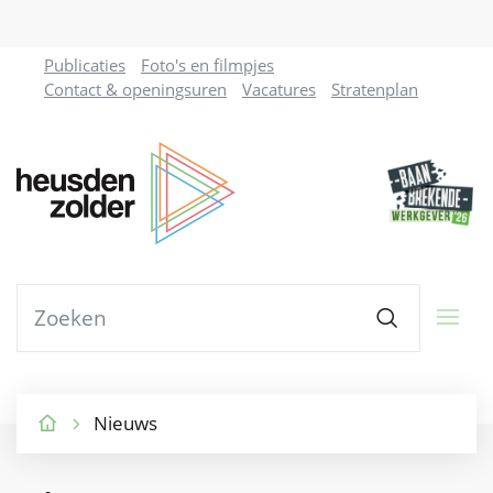
Naar
Ga
Publicaties
Foto's en filmpjes
inhoud
naar
Contact & openingsuren
Vacatures
Stratenplan
verfijn
of
Gemeente
wijzig
resultaten.
Heusden-
Zolder
Waarmee
Zoeken
kunnen
we
jou
helpen?
Nieuws
Startpagina